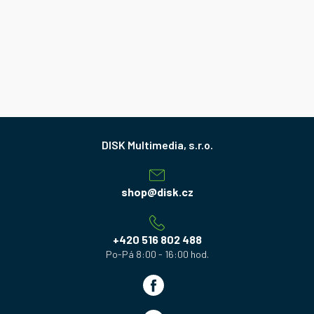
Z
á
p
a
shop
@
disk.cz
t
í
+420 516 802 488