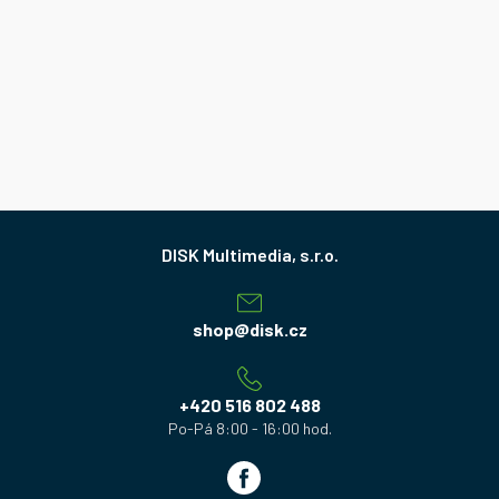
Z
á
p
a
shop
@
disk.cz
t
í
+420 516 802 488