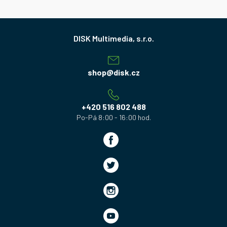
Z
á
p
a
shop
@
disk.cz
t
í
+420 516 802 488