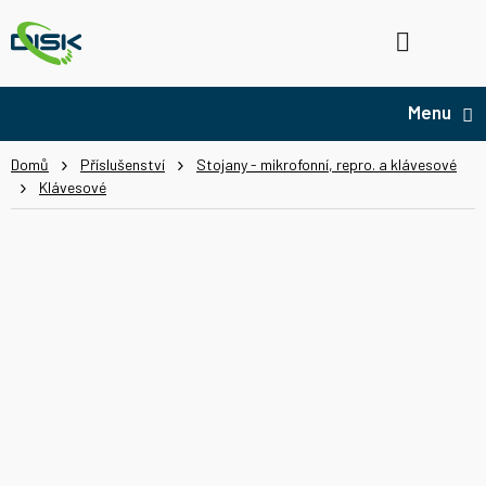
Přejít
na
Hledat
NÁ
obsah
KO
Domů
Příslušenství
Stojany - mikrofonní, repro. a klávesové
Klávesové