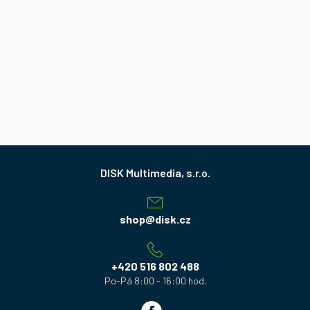
Z
á
p
a
shop
@
disk.cz
t
í
+420 516 802 488