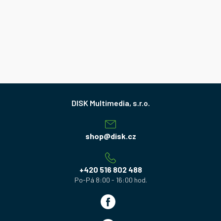
Z
á
p
a
shop
@
disk.cz
t
í
+420 516 802 488