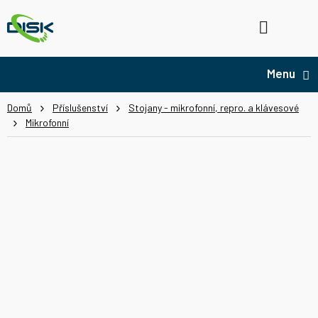
Přejít
na
Hledat
NÁ
obsah
KO
Domů
Příslušenství
Stojany - mikrofonní, repro. a klávesové
Mikrofonní