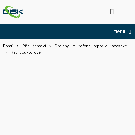
Přejít
na
Hledat
NÁ
obsah
KO
Domů
Příslušenství
Stojany - mikrofonní, repro. a klávesové
Reproduktorové