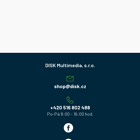
Z
á
p
a
shop
@
disk.cz
t
í
+420 516 802 488