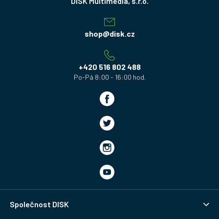
á
p
a
shop
@
disk.cz
t
í
+420 516 802 488
Společnost DISK