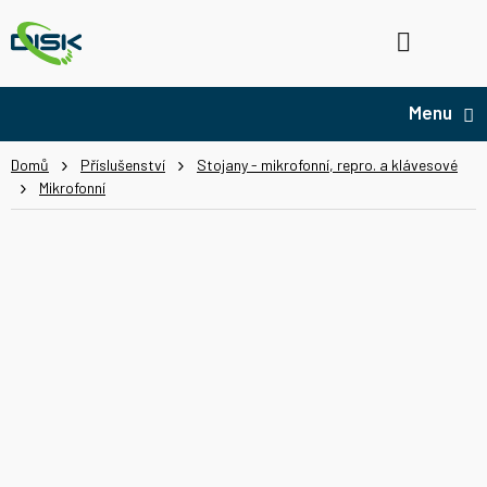
Přejít
na
Hledat
NÁ
obsah
KO
Domů
Příslušenství
Stojany - mikrofonní, repro. a klávesové
Mikrofonní