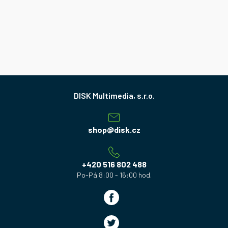
Z
á
p
a
shop
@
disk.cz
t
í
+420 516 802 488