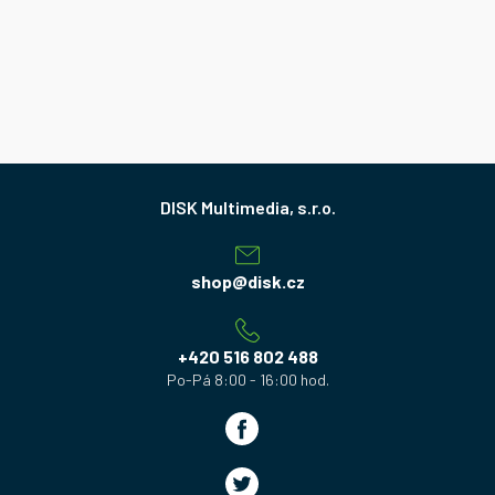
Z
á
p
a
shop
@
disk.cz
t
í
+420 516 802 488