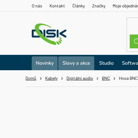
Přejít
O nás
Kontakt
Články
Značky
Moje objedná
na
obsah
Novinky
Slevy a akce
Studio
Softwa
Domů
Kabely
Digitální audio
BNC
Hosa BNC