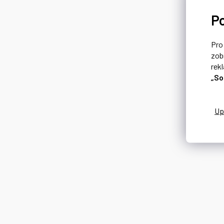
P
Pr
zob
rek
„So