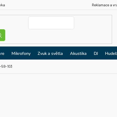
vka
Reklamace a vr
re
Mikrofony
Zvuk a světla
Akustika
DJ
Hudeb
-59-103