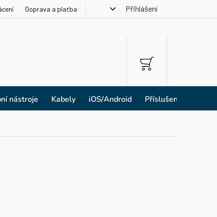
Přihlášení
ácení
Doprava a platba
NÁKUPNÍ
KOŠÍK
ní nástroje
Kabely
iOS/Android
Příslušenství