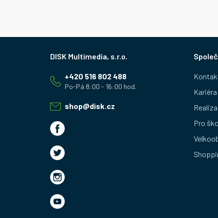
Z
Společ
á
+420 516 802 488
Kontak
p
Kariéra
a
shop
@
disk.cz
Realiza
t
Pro ško
Velkoo
í
Shoppi