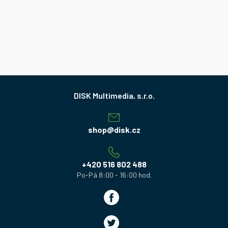
Z
á
p
a
shop
@
disk.cz
t
í
+420 516 802 488