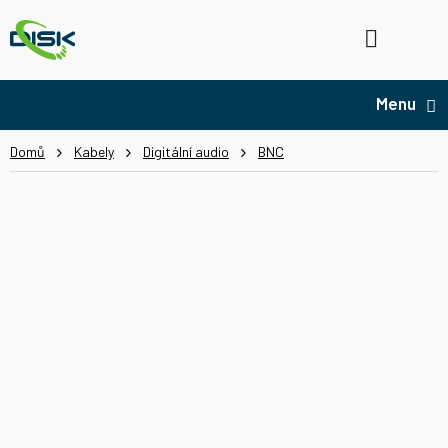
Přejít
na
Hledat
NÁ
obsah
KO
Domů
Kabely
Digitální audio
BNC