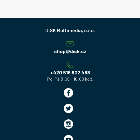
Z
á
p
a
shop
@
disk.cz
t
í
+420 516 802 488