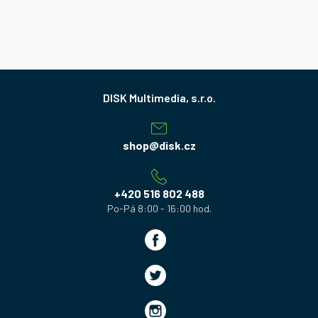
Z
á
p
a
shop
@
disk.cz
t
í
+420 516 802 488