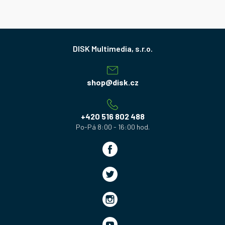
Z
á
p
a
shop
@
disk.cz
t
í
+420 516 802 488