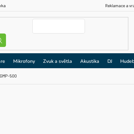
vka
Reklamace a vr
re
Mikrofony
Zvuk a světla
Akustika
DJ
Hudeb
 GMP-500