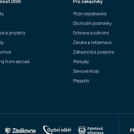
nost DISK
Pro zákazníky
ty
Moje objednávka
Obchodní podmínky
ce a projekty
Ochrana soukromí
ly
Záruka a reklamace
bchod
Zákaznická podpora
ng from abroad
Manuály
Slevové kódy
Magazín
P