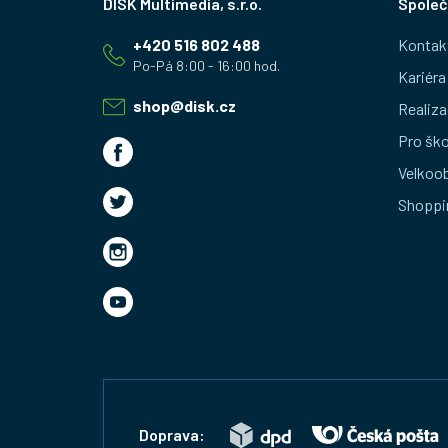
Společ
á
+420 516 802 488
Kontak
p
Kariéra
a
shop
@
disk.cz
Realiza
t
Pro ško
Velkoo
í
Shoppi
Doprava: