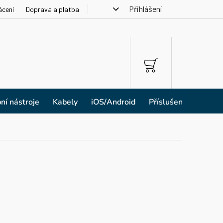
Přihlášení
ácení
Doprava a platba
NÁKUPNÍ
KOŠÍK
ní nástroje
Kabely
iOS/Android
Příslušenství