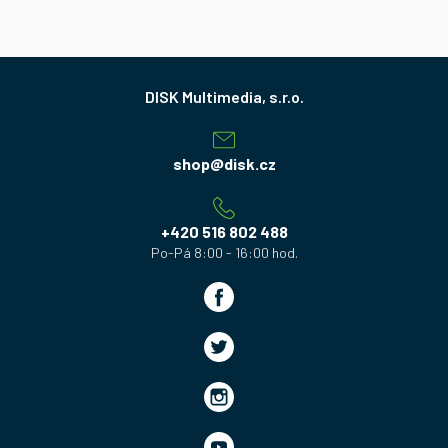
Z
á
p
a
shop
@
disk.cz
t
í
+420 516 802 488