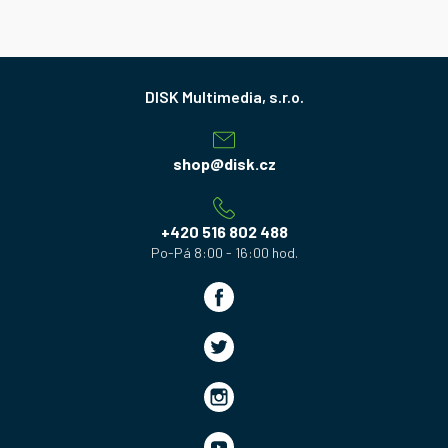
Z
á
p
a
shop
@
disk.cz
t
í
+420 516 802 488