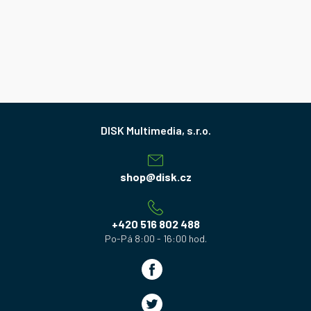
Z
á
p
a
shop
@
disk.cz
t
í
+420 516 802 488