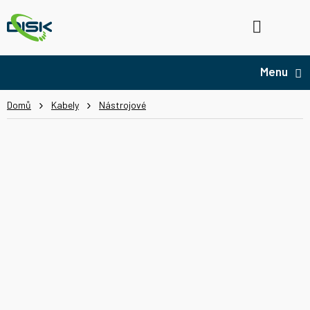
Přejít
na
Hledat
NÁ
obsah
KO
Domů
Kabely
Nástrojové