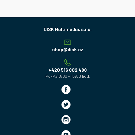
Z
á
p
a
shop
@
disk.cz
t
í
+420 516 802 488