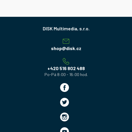
Z
á
p
a
shop
@
disk.cz
t
í
+420 516 802 488