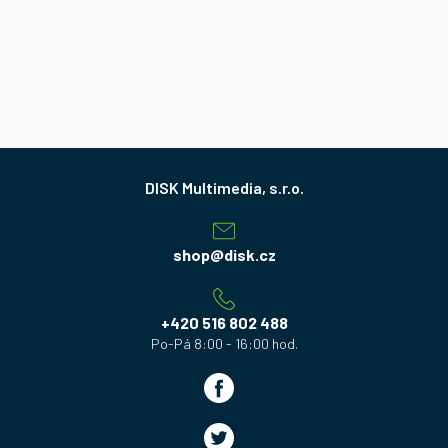
Z
á
p
a
shop
@
disk.cz
t
í
+420 516 802 488