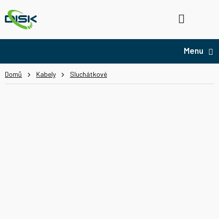
Přejít
na
Hledat
NÁ
obsah
KO
Domů
Kabely
Sluchátkové