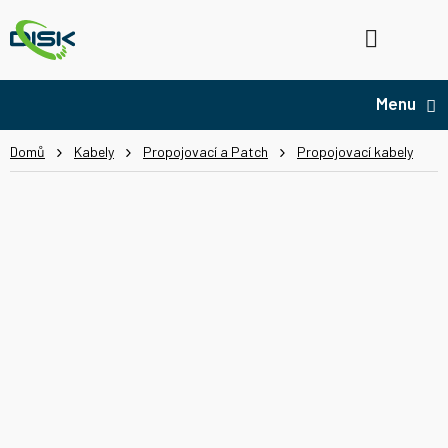
Přejít
na
Hledat
NÁ
obsah
KO
Domů
Kabely
Propojovací a Patch
Propojovací kabely