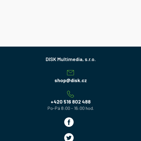
Z
á
p
a
shop
@
disk.cz
t
í
+420 516 802 488