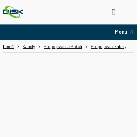
Přejít
na
Hledat
NÁ
obsah
KO
Domů
Kabely
Propojovací a Patch
Propojovací kabely