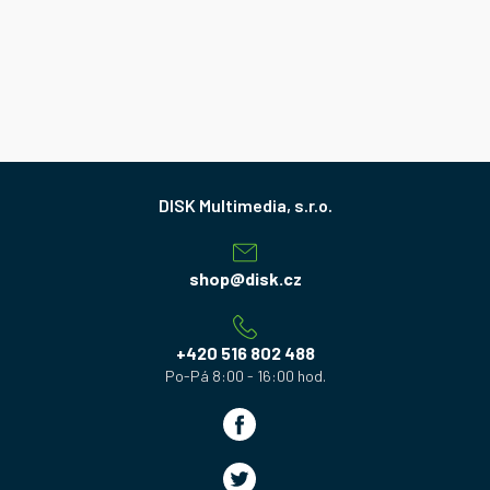
Z
á
p
a
shop
@
disk.cz
t
í
+420 516 802 488