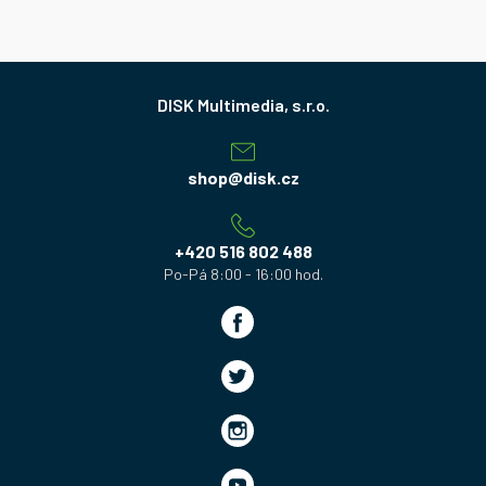
Z
á
p
a
shop
@
disk.cz
t
í
+420 516 802 488