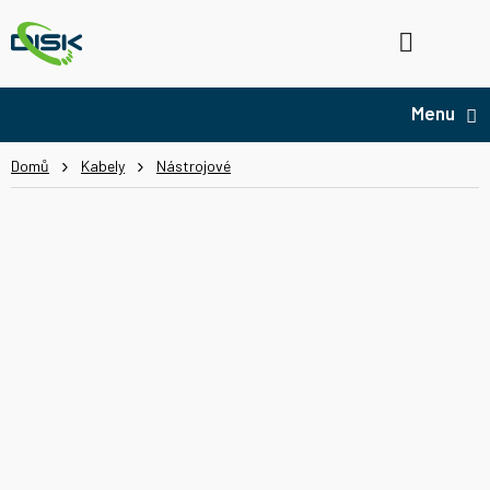
Přejít
na
Hledat
NÁ
obsah
KO
Domů
Kabely
Nástrojové