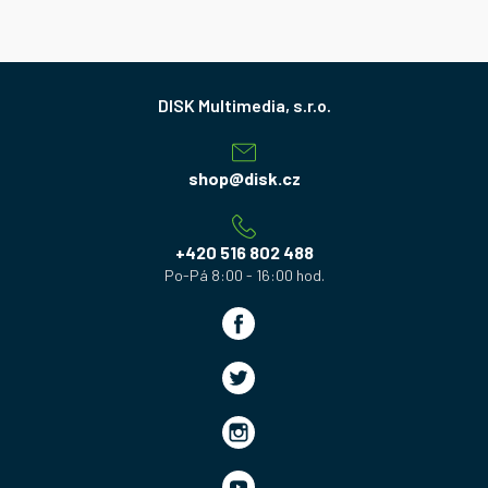
Z
á
p
a
shop
@
disk.cz
t
í
+420 516 802 488