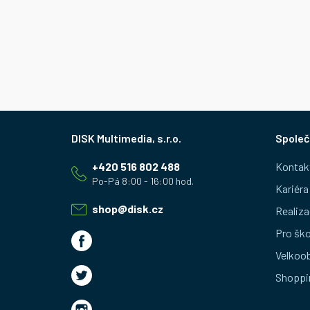
Z
Společ
á
+420 516 802 488
Kontak
p
Kariéra
a
shop
@
disk.cz
Realiza
t
Pro ško
Velkoo
í
Shoppi