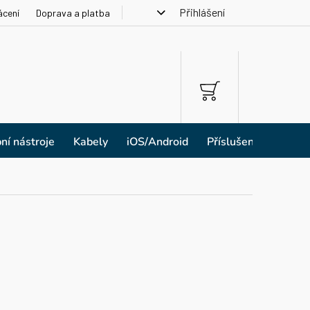
Přihlášení
ácení
Doprava a platba
NÁKUPNÍ
KOŠÍK
ní nástroje
Kabely
iOS/Android
Příslušenství