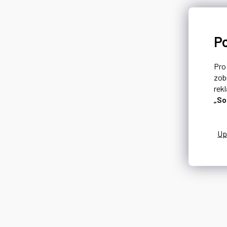
P
Pr
zob
rek
„So