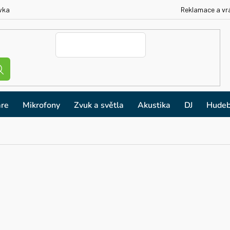
vka
Reklamace a vr
re
Mikrofony
Zvuk a světla
Akustika
DJ
Hudeb