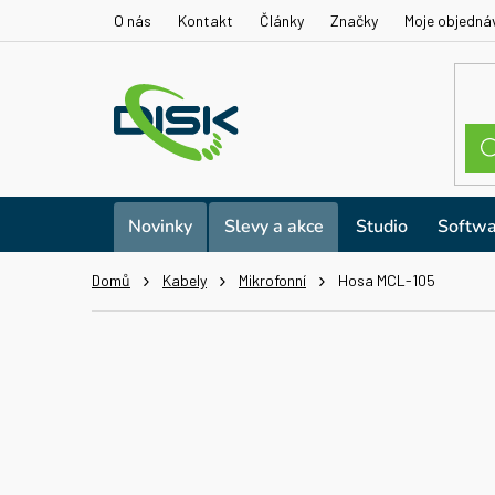
Přejít
O nás
Kontakt
Články
Značky
Moje objedná
na
obsah
Novinky
Slevy a akce
Studio
Softwa
Domů
Kabely
Mikrofonní
Hosa MCL-105