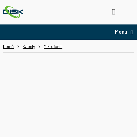
Přejít
na
Hledat
NÁ
obsah
KO
Domů
Kabely
Mikrofonní