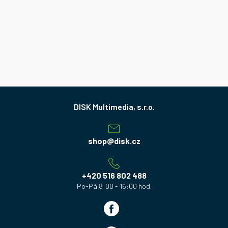
Z
á
p
a
shop
@
disk.cz
t
í
+420 516 802 488