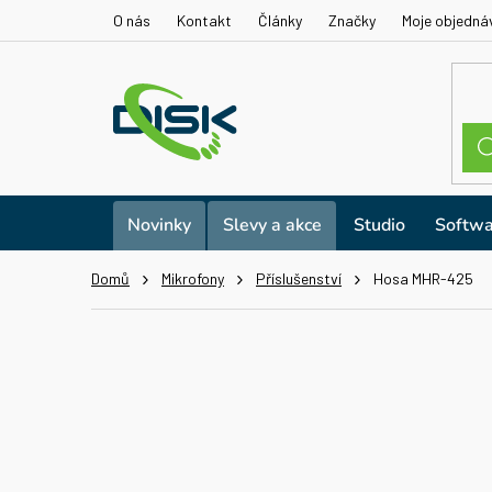
Přejít
O nás
Kontakt
Články
Značky
Moje objedná
na
obsah
Novinky
Slevy a akce
Studio
Softwa
Domů
Mikrofony
Příslušenství
Hosa MHR-425