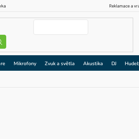
vka
Reklamace a vr
re
Mikrofony
Zvuk a světla
Akustika
DJ
Hudeb