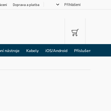
Přihlášení
ácení
Doprava a platba
NÁKUPNÍ
KOŠÍK
ní nástroje
Kabely
iOS/Android
Příslušenství