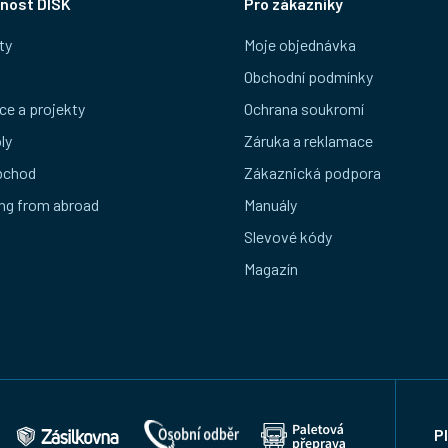
nost DISK
Pro zákazníky
ty
Moje objednávka
Obchodní podmínky
ce a projekty
Ochrana soukromí
ly
Záruka a reklamace
bchod
Zákaznická podpora
ng from abroad
Manuály
Slevové kódy
Magazín
P