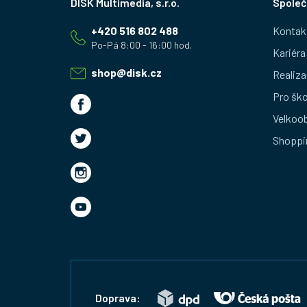
Společ
á
+420 516 802 488
Kontak
p
Kariéra
a
shop
@
disk.cz
Realiza
t
Pro ško
Velkoo
í
Shoppi
Doprava: