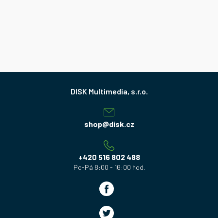
Z
á
p
a
shop
@
disk.cz
t
í
+420 516 802 488