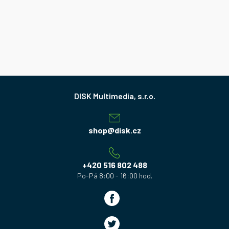
Z
á
p
a
shop
@
disk.cz
t
í
+420 516 802 488