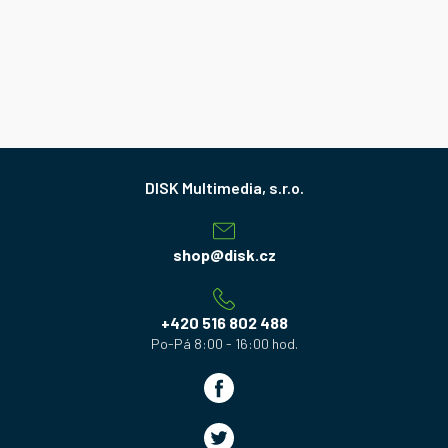
Z
á
p
a
shop
@
disk.cz
t
í
+420 516 802 488