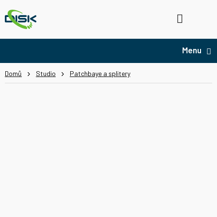
Přejít
na
Hledat
NÁ
obsah
KO
Domů
Studio
Patchbaye a splitery