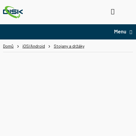
Přejít
na
Hledat
NÁ
obsah
KO
Domů
iOS/Android
Stojany a držáky