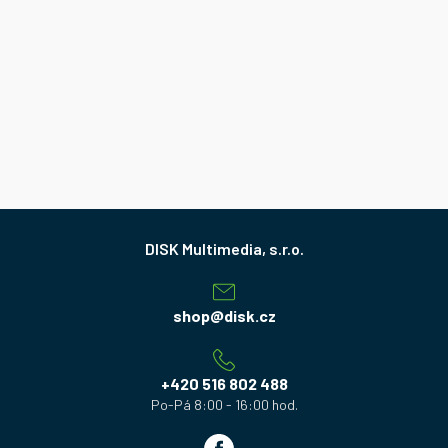
Z
á
p
a
shop
@
disk.cz
t
í
+420 516 802 488