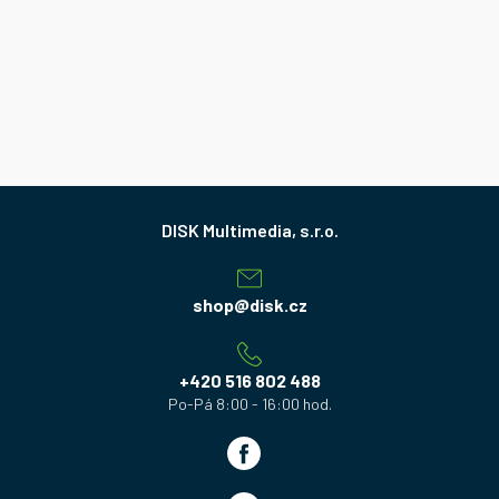
Z
á
p
a
shop
@
disk.cz
t
í
+420 516 802 488