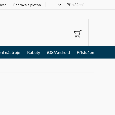
Přihlášení
ácení
Doprava a platba
NÁKUPNÍ
KOŠÍK
ní nástroje
Kabely
iOS/Android
Příslušenství