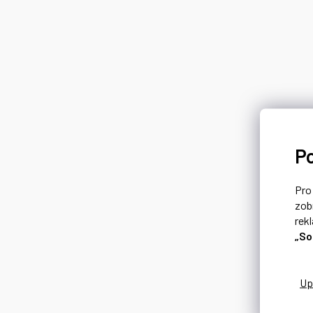
P
Pr
zob
rek
„So