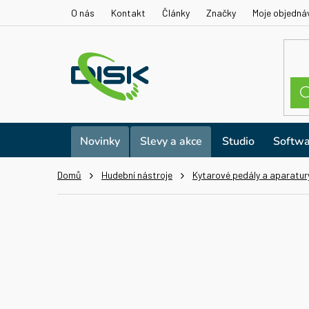
Přejít
O nás
Kontakt
Články
Značky
Moje objedná
na
obsah
Novinky
Slevy a akce
Studio
Softwa
Domů
Hudební nástroje
Kytarové pedály a aparatur