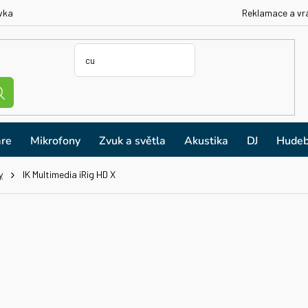
vka
Reklamace a vr
re
Mikrofony
Zvuk a světla
Akustika
DJ
Hudeb
y
IK Multimedia iRig HD X