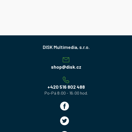
Z
á
p
a
shop
@
disk.cz
t
í
+420 516 802 488