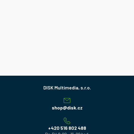
Z
á
p
a
shop
@
disk.cz
t
í
+420 516 802 488