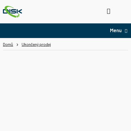
Přejít
na
Hledat
NÁ
obsah
KO
Domů
Ukončený prodej