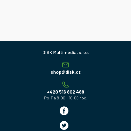
Z
á
p
a
shop
@
disk.cz
t
í
+420 516 802 488