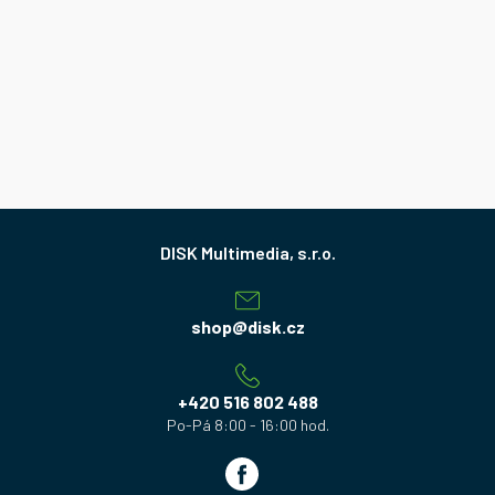
Z
á
p
a
shop
@
disk.cz
t
í
+420 516 802 488