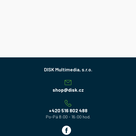
Z
á
p
a
shop
@
disk.cz
t
í
+420 516 802 488