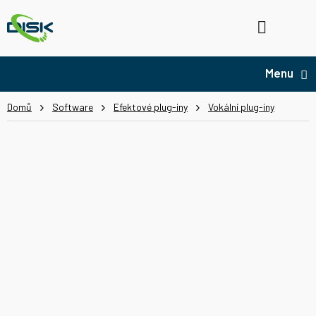
Přejít
na
Hledat
NÁ
obsah
KO
Domů
Software
Efektové plug-iny
Vokální plug-iny