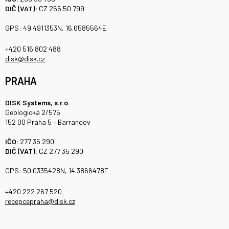
DIČ (VAT):
CZ 255 50 799
GPS: 49.4911353N, 16.6585564E
+420 516 802 488
disk@disk.cz
PRAHA
DISK Systems, s.r.o.
Geologická 2/575
152 00 Praha 5 – Barrandov
IČO:
277 35 290
DIČ (VAT):
CZ 277 35 290
GPS: 50.0335428N, 14.3866478E
+420 222 267 520
recepcepraha@disk.cz