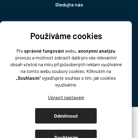
Sledujte nás
Doprava:
Používáme cookies
Pro
správné fungování
webu,
anonymní analýzu
provozu a možnost zobrazit další pro vás relevantní
obsah včetně na míru přizpůsobených reklam využíváme
na tomto webu soubory cookies. Kliknutím na
„Souhlasím“
vyjadřujete souhlas s tím, jak cookies
Platba:
využíváme.
Odmítnout
Vytvořil Shoptet Premium
Copyright 2026
DISK Multimedia, s.r.o.
. Všechna práva vyhrazena.
Souhlasím