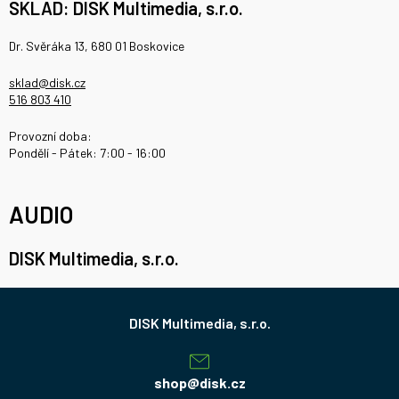
SKLAD: DISK Multimedia, s.r.o.
Dr. Svěráka 13, 680 01 Boskovice
sklad@disk.cz
516 803 410
Provozní doba:
Pondělí - Pátek: 7:00 - 16:00
AUDIO
DISK Multimedia, s.r.o.
Z
á
p
a
shop
@
disk.cz