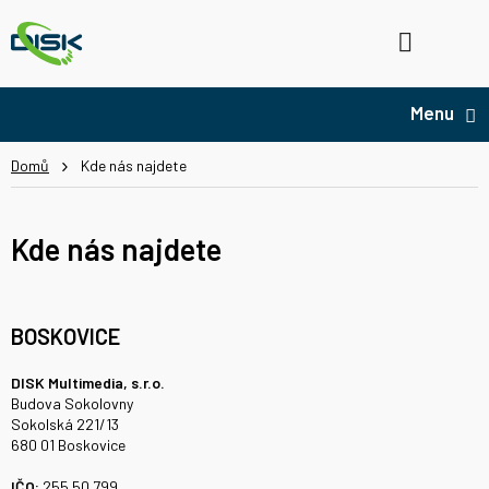
Přejít
na
Hledat
NÁ
obsah
KO
Domů
Kde nás najdete
Kde nás najdete
BOSKOVICE
DISK Multimedia, s.r.o.
Budova Sokolovny
Sokolská 221/13
680 01 Boskovice
IČO:
255 50 799