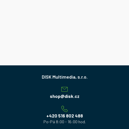
Z
á
p
a
shop
@
disk.cz
t
í
+420 516 802 488