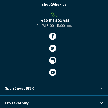
a
shop
@
disk.cz
t
í
+420 516 802 488
Společnost DISK
Pro zákazníky