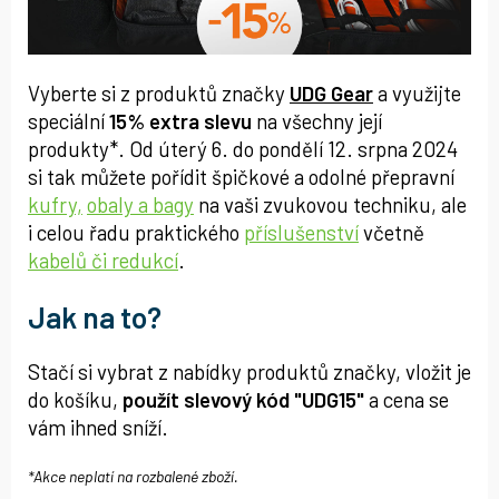
Vyberte si z produktů značky
UDG Gear
a využijte
speciální
15% extra slevu
na všechny její
produkty*. Od úterý 6. do pondělí 12. srpna 2024
si tak můžete pořídit špičkové a odolné přepravní
kufry,
obaly a bagy
na vaši zvukovou techniku, ale
i celou řadu praktického
příslušenství
včetně
kabelů či redukcí
.
Jak na to?
Stačí si vybrat z nabídky produktů značky, vložit je
do košíku,
použít slevový kód "UDG15"
a cena se
vám ihned sníží.
*Akce neplatí na rozbalené zboží.