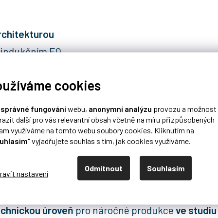
rchitekturou
 indukčním EQ
oužíváme cookies
 a 1073
o
správné fungování
webu,
anonymní analýzu
provozu a možnost
razit další pro vás relevantní obsah včetně na míru přizpůsobených
lam využíváme na tomto webu soubory cookies. Kliknutím na
uhlasím“
vyjadřujete souhlas s tím, jak cookies využíváme.
nzolí díky unikátním cívkám a transformátorům R
e ideální pro kreativní práci s jakýmkoli zdrojem 
Odmítnout
Souhlasím
enthouse modul pro top konzole RND 5088, lze je a
echnickou úroveň
pro náročné produkce
ve studiu