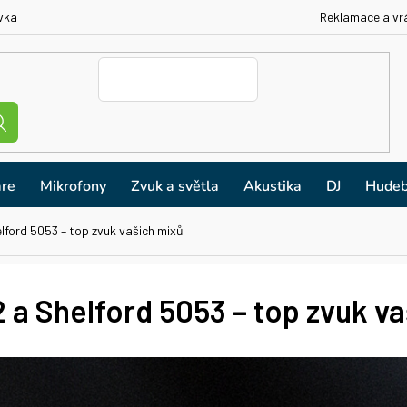
vka
Reklamace a vr
re
Mikrofony
Zvuk a světla
Akustika
DJ
Hudeb
lford 5053 – top zvuk vašich mixů
 a Shelford 5053 – top zvuk v