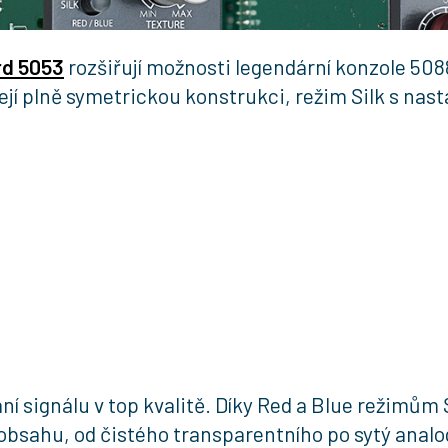
rd 5053
rozšiřují možnosti legendární konzole 508
jí plně symetrickou konstrukci, režim Silk s nas
ní signálu v top kvalitě. Díky Red a Blue režimům 
bsahu, od čistého transparentního po sytý analog