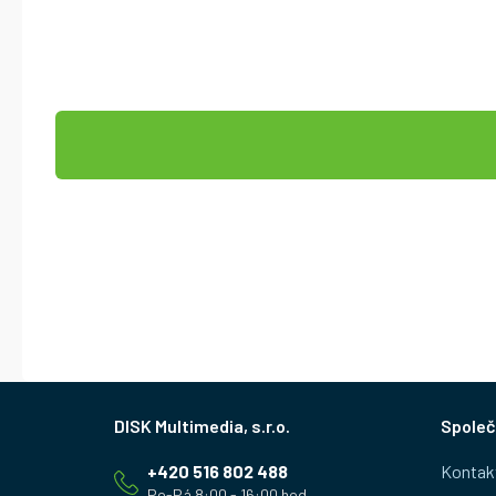
Z
Společ
á
+420 516 802 488
Kontak