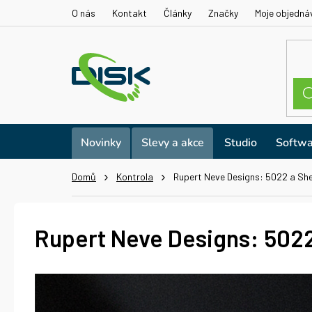
Přejít
O nás
Kontakt
Články
Značky
Moje objedná
na
obsah
Novinky
Slevy a akce
Studio
Softwa
Domů
Kontrola
Rupert Neve Designs: 5022 a She
Rupert Neve Designs: 5022