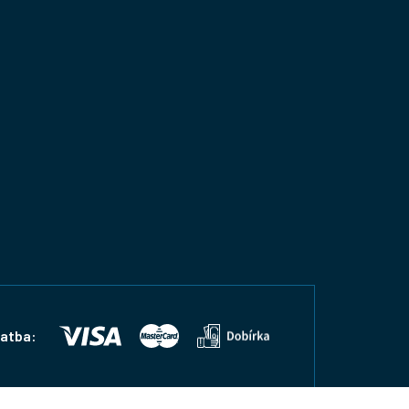
latba: