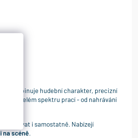
ND. Kombinuje hudební charakter, precizní
zvuku v celém spektru prací - od nahrávání
le používat i samostatně. Nabízejí
 i na scéně
.