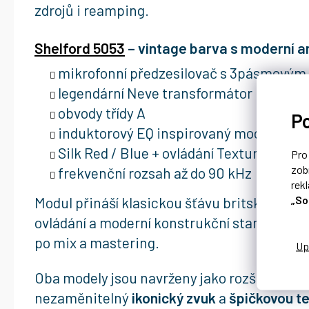
zdrojů i reamping.
Shelford 5053
– vintage barva s moderní a
mikrofonní předzesilovač s 3pásmovým
legendární Neve transformátor
obvody třídy A
P
induktorový EQ inspirovaný modely 1064
Silk Red / Blue + ovládání Texture
Pr
zob
frekvenční rozsah až do 90 kHz
rek
„So
Modul přináší klasickou šťávu britských ko
ovládání a moderní konstrukční standardy. J
po mix a mastering.
Oba modely jsou navrženy jako rozšiřující P
nezaměnitelný
ikonický zvuk
a
špičkovou t