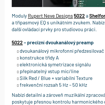
Moduly
Rupert Neve Designs
5022
a
Shelfo
a třípasmový EQ s unikátním zvukem. Nabíze
další ovládací prvky pro studiovou práci.
5022
– precizní dvoukanálový preamp
dvoukanálový mikrofonní předzesilovač
konstrukce třídy A
elektronická symetrizace signálu
přepínatelný vstup mic/line
Silk Red / Blue + variabilní Texture
frekvenční rozsah 5 Hz – 50 kHz
Nabízí detailní a zároveň muzikální zpracová
poskytuje přesnou kontrolu harmonického o