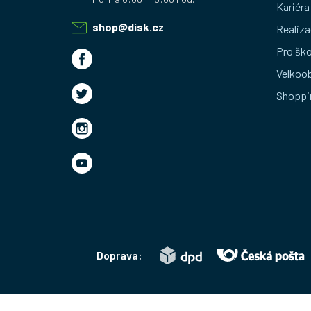
p
Kariéra
a
shop
@
disk.cz
Realiza
t
Pro ško
Velkoo
í
Shoppi
Doprava: