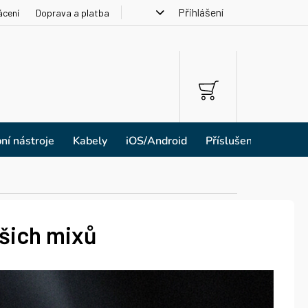
Přihlášení
ácení
Doprava a platba
NÁKUPNÍ
KOŠÍK
ní nástroje
Kabely
iOS/Android
Příslušenství
ašich mixů