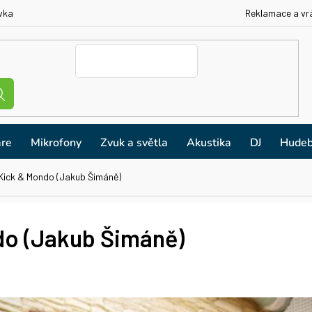
vka
Reklamace a vr
re
Mikrofony
Zvuk a světla
Akustika
DJ
Hudeb
Kick & Mondo (Jakub Šimáně)
do (Jakub Šimáně)