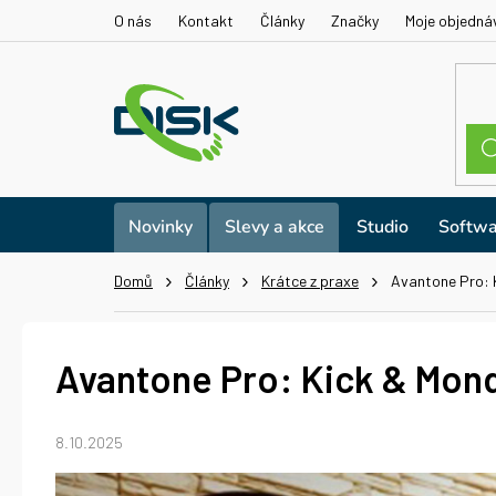
Přejít
O nás
Kontakt
Články
Značky
Moje objedná
na
obsah
Novinky
Slevy a akce
Studio
Softwa
Domů
Články
Krátce z praxe
Avantone Pro: 
Avantone Pro: Kick & Mon
8.10.2025