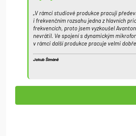
„
V rámci studiové produkce pracuji přede
i frekvenčním rozsahu jedna z hlavních prio
frekvencích, proto jsem vyzkoušel Avanto
nevrátil.
Ve spojení s dynamickým mikrof
v rámci další produkce pracuje velmi dobře
Jakub Šimáně