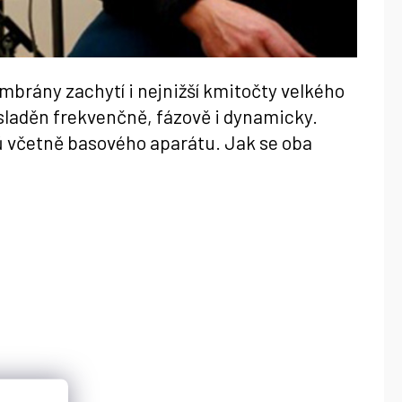
brány zachytí i nejnižší kmitočty velkého
 sladěn frekvenčně, fázově i dynamicky.
jů včetně basového aparátu. Jak se oba