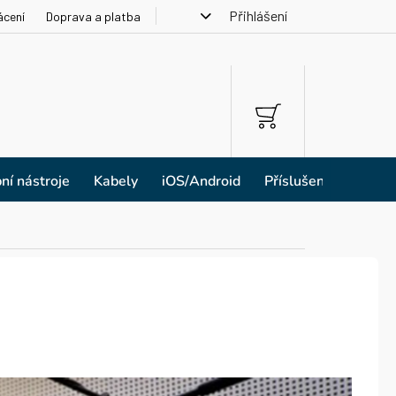
Přihlášení
ácení
Doprava a platba
NÁKUPNÍ
KOŠÍK
ní nástroje
Kabely
iOS/Android
Příslušenství