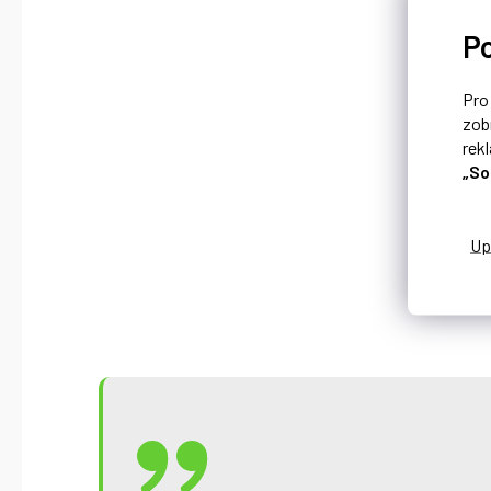
P
Pr
zob
rek
„So