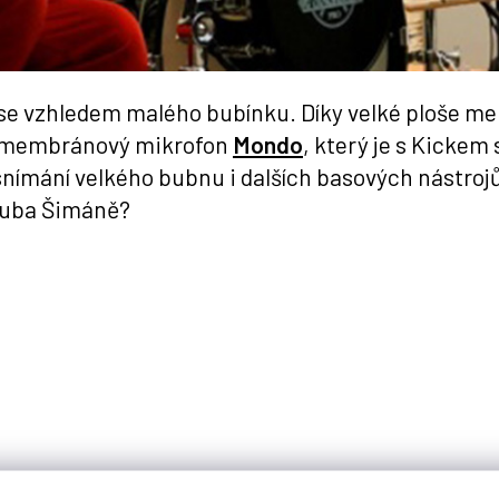
e vzhledem malého bubínku. Díky velké ploše mem
lkomembránový mikrofon
Mondo
, který je s Kickem
é snímání velkého bubnu i dalších basových nástro
akuba Šimáně?