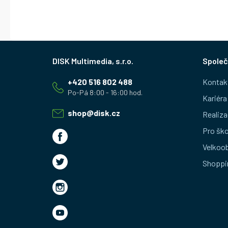
Z
Společ
á
+420 516 802 488
Kontak
p
Kariéra
a
shop
@
disk.cz
Realiza
t
Pro ško
Velkoo
í
Shoppi