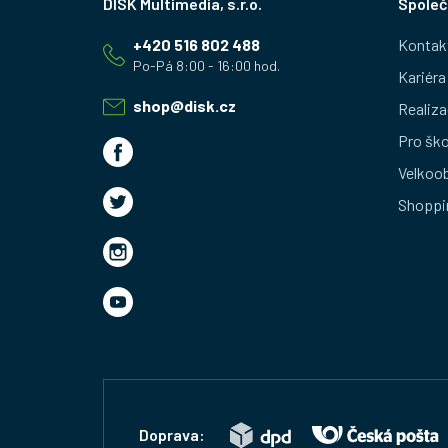
Společ
á
+420 516 802 488
Kontak
p
Kariéra
a
shop
@
disk.cz
Realiza
t
Pro ško
Velkoo
í
Shoppi
Doprava: