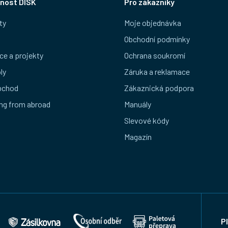
nost DISK
Pro zákazníky
ty
Moje objednávka
Obchodní podmínky
ce a projekty
Ochrana soukromí
ly
Záruka a reklamace
bchod
Zákaznická podpora
ng from abroad
Manuály
Slevové kódy
Magazín
P