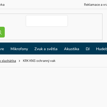
vka
Reklamace a vr
re
Mikrofony
Zvuk a světla
Akustika
DJ
Hudeb
o sluchátka
KRK KNS ochranný vak