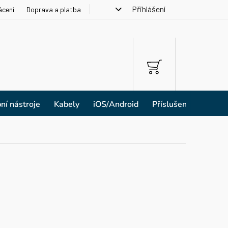
Přihlášení
ácení
Doprava a platba
NÁKUPNÍ
KOŠÍK
ní nástroje
Kabely
iOS/Android
Příslušenství