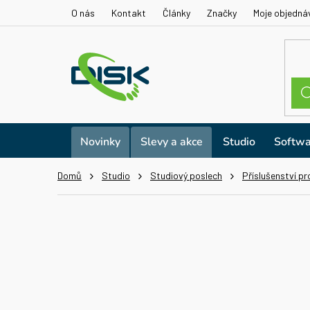
Přejít
O nás
Kontakt
Články
Značky
Moje objedná
na
obsah
Novinky
Slevy a akce
Studio
Softwa
Domů
Studio
Studiový poslech
Příslušenství pr