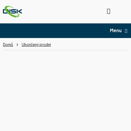
Přejít
na
Hledat
NÁ
obsah
KO
Domů
Ukončený prodej