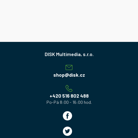
Z
á
p
a
shop
@
disk.cz
t
í
+420 516 802 488