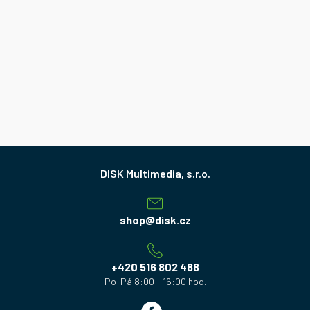
Z
á
p
a
shop
@
disk.cz
t
í
+420 516 802 488