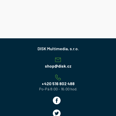
Z
á
p
a
shop
@
disk.cz
t
í
+420 516 802 488