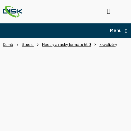
Přejít
na
Hledat
NÁ
obsah
KO
Domů
Studio
Moduly a racky formátu 500
Ekvalizéry