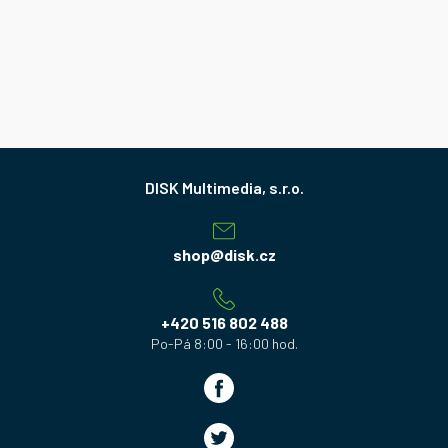
Z
á
p
a
shop
@
disk.cz
t
í
+420 516 802 488